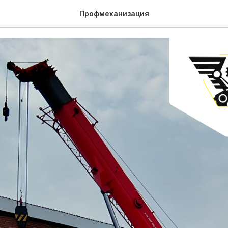
 будни Профмеханизаци
Профмеханизация