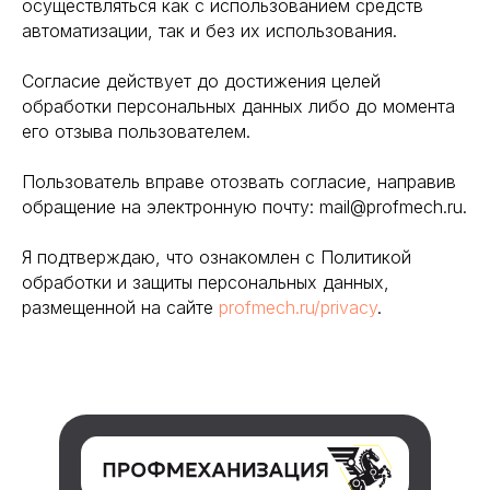
осуществляться как с использованием средств
автоматизации, так и без их использования.
Согласие действует до достижения целей
обработки персональных данных либо до момента
Контакты: Г. Уфа, Нагаевское шоссе
его отзыва пользователем.
Электронная почта: mail@profmech.
Телефон: +7 (917) 344-06-37
Пользователь вправе отозвать согласие, направив
обращение на электронную почту: mail@profmech.ru.
Я подтверждаю, что ознакомлен с Политикой
обработки и защиты персональных данных,
Разработка и поддержка — Студия
размещенной на сайте
profmech.ru/privacy
.
Банан